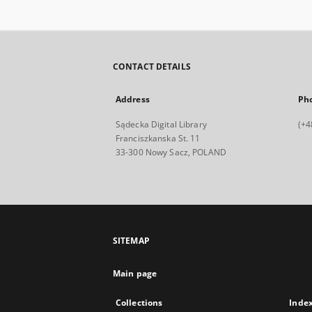
CONTACT DETAILS
Address
Ph
Sądecka Digital Library
(+4
Franciszkanska St. 11
33-300 Nowy Sacz, POLAND
SITEMAP
Main page
Collections
Inde