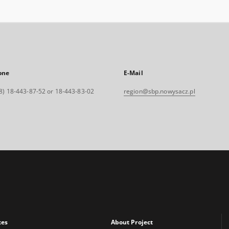
one
E-Mail
8) 18-443-87-52 or 18-443-83-02
region@sbp.nowysacz.pl
xes
About Project