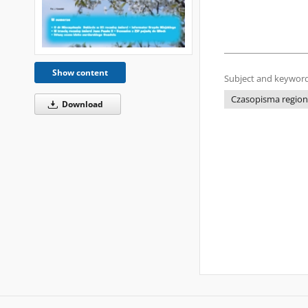
Show content
Subject and keyword
Czasopisma regiona
Download