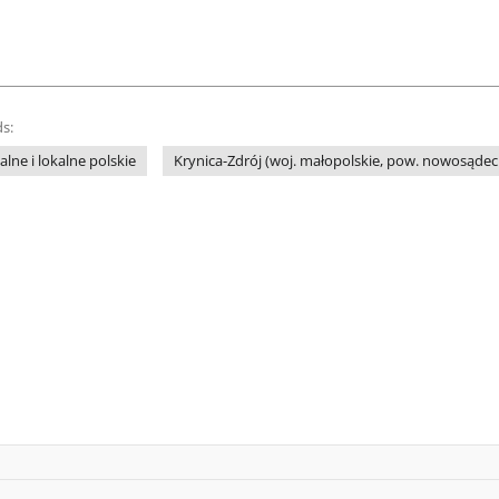
s:
lne i lokalne polskie
Krynica-Zdrój (woj. małopolskie, pow. nowosądeck