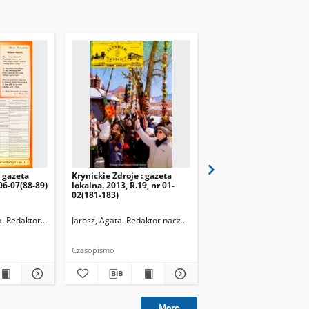
: gazeta
Krynickie Zdroje : gazeta
Krynickie Zdroje : gaze
 06-07(88-89)
lokalna. 2013, R.19, nr 01-
lokalna. 2013, R.19, nr
02(181-183)
03(184)
. Redaktor naczelny
Jarosz, Agata. Redaktor naczelny
Jarosz, Agata. Redaktor 
Czasopismo
Czasopismo
More