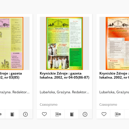
droje : gazeta
Krynickie Zdroje : gazeta
Krynickie Zdroje 
2, nr 03(85)
lokalna. 2002, nr 04-05(86-87)
lokalna. 2002, nr
rażyna. Redaktor naczelny
Lubańska, Grażyna. Redaktor naczelny
Lubańska, Grażyna
Czasopismo
Czasopismo