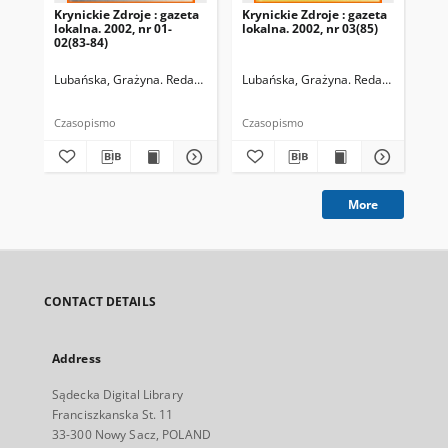
Krynickie Zdroje : gazeta
Krynickie Zdroje : gazeta
Kry
lokalna. 2002, nr 01-
lokalna. 2002, nr 03(85)
lok
02(83-84)
05(
Lubańska, Grażyna. Redaktor naczelny
Lubańska, Grażyna. Redaktor naczel
Lub
Czasopismo
Czasopismo
Cza
More
CONTACT DETAILS
Address
Sądecka Digital Library
Franciszkanska St. 11
33-300 Nowy Sacz, POLAND