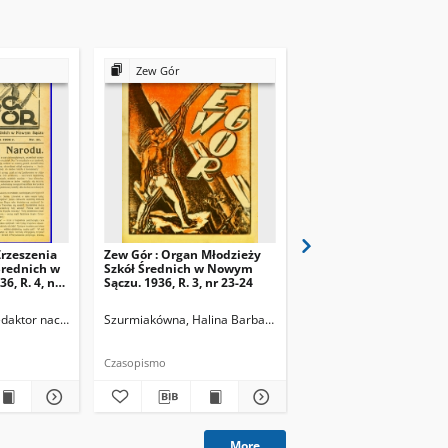
Zew Gór
Zew Gór
Zrzeszenia
Zew Gór : Organ Młodzieży
Zew Gór : Organ Młodz
Średnich w
Szkół Średnich w Nowym
Szkół Średnich w Now
, R. 4, nr
Sączu. 1936, R. 3, nr 23-24
Sączu. 1936, R. 3, nr 25
Redaktor naczelny
Szurmiakówna, Halina Barbara (1920-1945). Redaktor naczel
Szurmiakówna, Halina B
Czasopismo
Czasopismo
More