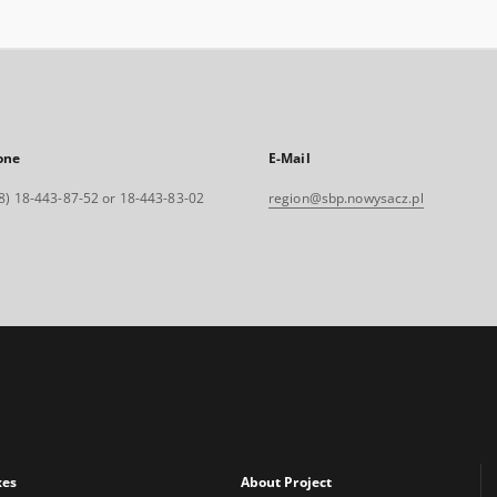
one
E-Mail
8) 18-443-87-52 or 18-443-83-02
region@sbp.nowysacz.pl
xes
About Project