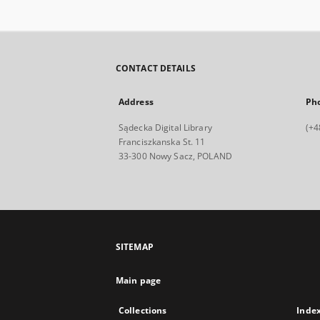
CONTACT DETAILS
Address
Ph
Sądecka Digital Library
(+4
Franciszkanska St. 11
33-300 Nowy Sacz, POLAND
SITEMAP
Main page
Collections
Inde