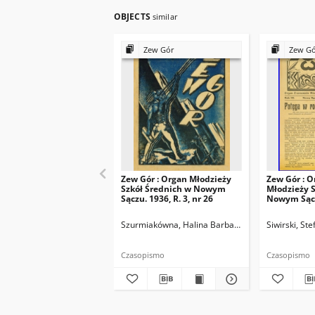
OBJECTS
similar
Zew Gór
Zew G
Zew Gór : Organ Młodzieży
Zew Gór : O
Szkół Średnich w Nowym
Młodzieży S
Sączu. 1936, R. 3, nr 26
Nowym Sączu
15
Szurmiakówna, Halina Barbara (1920-1945). Reda
Siwirski, St
Czasopismo
Czasopismo