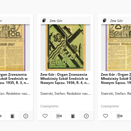
ór
Zew Gór
Zew Gór
rgan Zrzeszenia
Zew Gór : Organ Zrzeszenia
Zew Gór : Organ 
zkół Średnich w
Młodzieży Szkół Średnich w
Młodzieży Szkół 
. 1935, R. 3, nr
Nowym Sączu. 1936, R. 4, nr
Nowym Sączu. 1936
20
21
ktor naczelny
efan. Redaktor naczelny
Siwirski, Stefan. Redaktor naczelny
Siwirski, Stefan. 
Czasopismo
Czasopismo