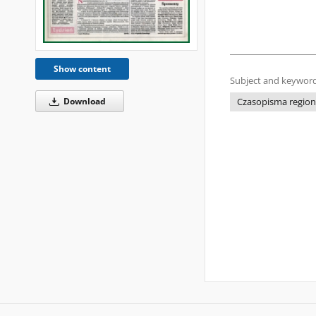
Show content
Subject and keyword
Download
Czasopisma regiona