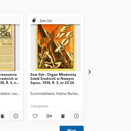
Zew Gór
Zew Gór
Zrzeszenia
Zew Gór : Organ Młodzieży
Zew Gór : Organ Młodz
Średnich w
Szkół Średnich w Nowym
Szkół Średnich w Now
, R. 4, nr
Sączu. 1936, R. 3, nr 23-24
Sączu. 1936, R. 3, nr 25
Redaktor naczelny
Szurmiakówna, Halina Barbara (1920-1945). Redaktor naczel
Szurmiakówna, Halina B
Czasopismo
Czasopismo
More