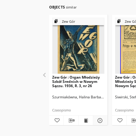
OBJECTS
similar
Zew Gór
Zew G
Zew Gór : Organ Młodzieży
Zew Gór : O
Szkół Średnich w Nowym
Młodzieży S
Sączu. 1936, R. 3, nr 26
Nowym Sączu
15
Szurmiakówna, Halina Barbara (1920-1945). Reda
Siwirski, St
Czasopismo
Czasopismo