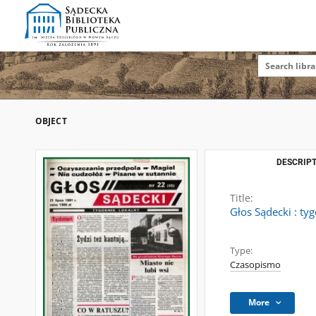
OBJECT
DESCRIPT
Title:
Głos Sądecki : ty
Type:
Czasopismo
More