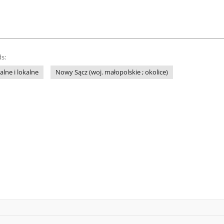
s:
lne i lokalne
Nowy Sącz (woj. małopolskie ; okolice)