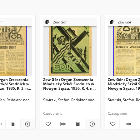
ór
Zew Gór
Zew Gór
rgan Zrzeszenia
Zew Gór : Organ Zrzeszenia
Zew Gór : Organ 
zkół Średnich w
Młodzieży Szkół Średnich w
Młodzieży Szkół 
. 1935, R. 3, nr
Nowym Sączu. 1936, R. 4, nr
Nowym Sączu. 1936
20
21
ktor naczelny
efan. Redaktor naczelny
Siwirski, Stefan. Redaktor naczelny
Siwirski, Stefan. 
Czasopismo
Czasopismo