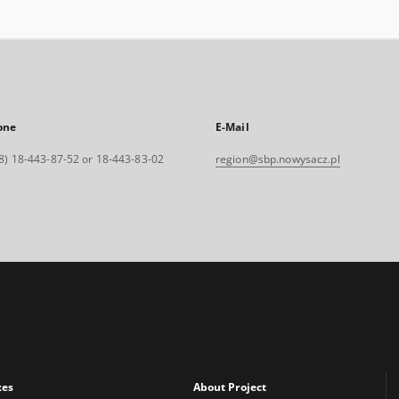
one
E-Mail
8) 18-443-87-52 or 18-443-83-02
region@sbp.nowysacz.pl
xes
About Project