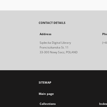
CONTACT DETAILS
Address
Ph
Sądecka Digital Library
(+4
Franciszkanska St. 11
33-300 Nowy Sacz, POLAND
SITEMAP
Main page
Collections
Inde