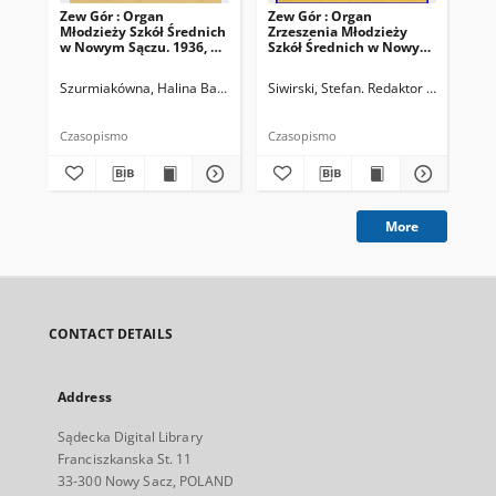
Zew Gór : Organ
Zew Gór : Organ
Zew
Młodzieży Szkół Średnich
Zrzeszenia Młodzieży
Zrz
w Nowym Sączu. 1936, R.
Szkół Średnich w Nowym
Sz
3, nr 26
Sączu. 1935, R. 3, nr 15
Sąc
Szurmiakówna, Halina Barbara (1920-1945). Redaktor naczelny
Siwirski, Stefan. Redaktor naczelny
Siw
Czasopismo
Czasopismo
Cza
More
CONTACT DETAILS
Address
Sądecka Digital Library
Franciszkanska St. 11
33-300 Nowy Sacz, POLAND