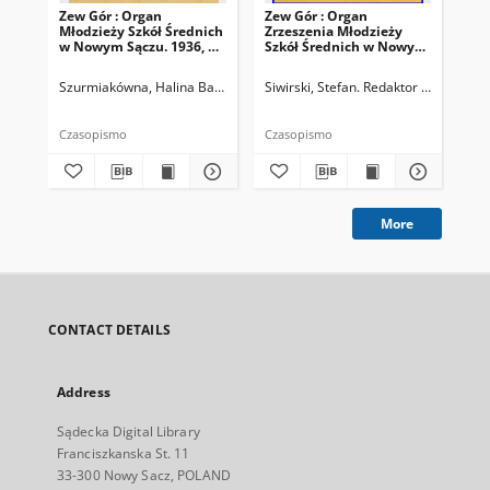
Zew Gór : Organ
Zew Gór : Organ
Zew
Młodzieży Szkół Średnich
Zrzeszenia Młodzieży
Zrz
w Nowym Sączu. 1936, R.
Szkół Średnich w Nowym
Sz
3, nr 26
Sączu. 1935, R. 3, nr 15
Sąc
Szurmiakówna, Halina Barbara (1920-1945). Redaktor naczelny
Siwirski, Stefan. Redaktor naczelny
Siw
Czasopismo
Czasopismo
Cza
More
CONTACT DETAILS
Address
Sądecka Digital Library
Franciszkanska St. 11
33-300 Nowy Sacz, POLAND