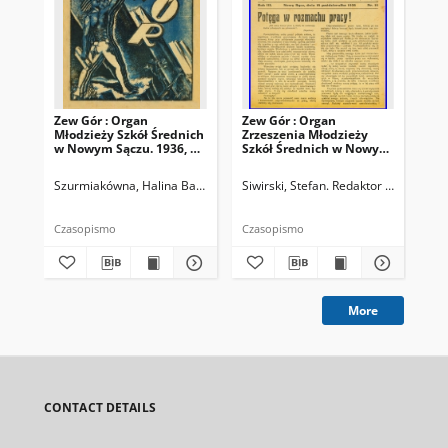
Zew Gór : Organ
Zew Gór : Organ
Zew
Młodzieży Szkół Średnich
Zrzeszenia Młodzieży
Zrz
w Nowym Sączu. 1936, R.
Szkół Średnich w Nowym
Sz
3, nr 26
Sączu. 1935, R. 3, nr 15
Sąc
Szurmiakówna, Halina Barbara (1920-1945). Redaktor naczelny
Siwirski, Stefan. Redaktor naczelny
Siw
Czasopismo
Czasopismo
Cza
More
CONTACT DETAILS