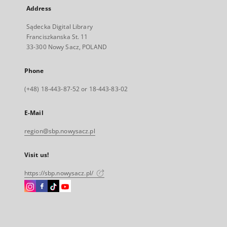
Address
Sądecka Digital Library
Franciszkanska St. 11
33-300 Nowy Sacz, POLAND
Phone
(+48) 18-443-87-52 or 18-443-83-02
E-Mail
region@sbp.nowysacz.pl
Visit us!
https://sbp.nowysacz.pl/
Instagram
Facebook
Instagram
Instagram
External
External
External
External
link,
link,
link,
link,
will
will
will
will
open
open
open
open