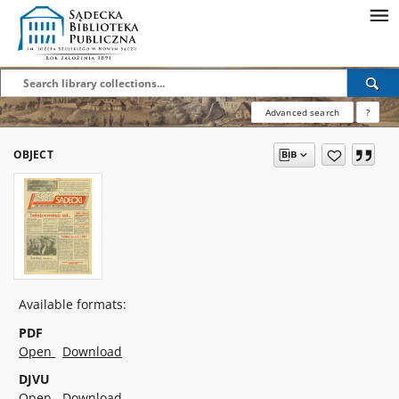
Advanced search
?
OBJECT
Available formats:
PDF
Open
Download
DJVU
Open
Download