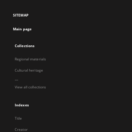
in
in
in
in
a
a
a
a
SITEMAP
new
new
new
new
tab
tab
tab
tab
Main page
Collections
Regional materials
Cultural heritage
...
View all collections
Indexes
Title
Creator