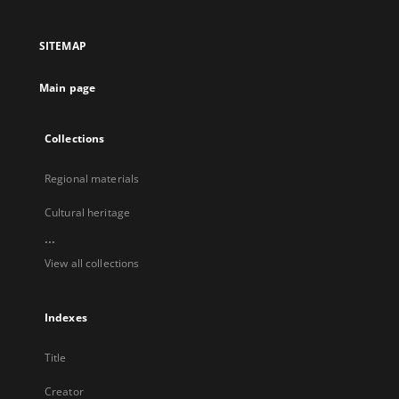
in
in
in
in
a
a
a
a
SITEMAP
new
new
new
new
tab
tab
tab
tab
Main page
Collections
Regional materials
Cultural heritage
...
View all collections
Indexes
Title
Creator