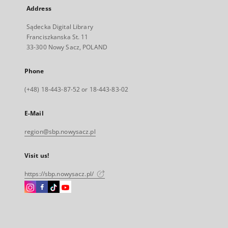
Address
Sądecka Digital Library
Franciszkanska St. 11
33-300 Nowy Sacz, POLAND
Phone
(+48) 18-443-87-52 or 18-443-83-02
E-Mail
region@sbp.nowysacz.pl
Visit us!
https://sbp.nowysacz.pl/
Instagram
Facebook
Instagram
Instagram
External
External
External
External
link,
link,
link,
link,
will
will
will
will
open
open
open
open