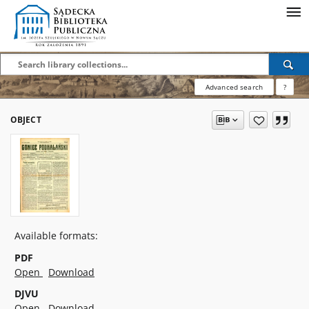
Advanced search
?
OBJECT
Available formats:
PDF
Open
Download
DJVU
Open
Download