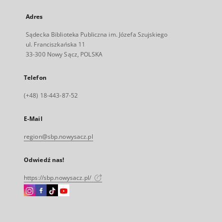
Adres
Sądecka Biblioteka Publiczna im. Józefa Szujskiego
ul. Franciszkańska 11
33-300 Nowy Sącz, POLSKA
Telefon
(+48) 18-443-87-52
E-Mail
region@sbp.nowysacz.pl
Odwiedź nas!
https://sbp.nowysacz.pl/
Instagram
Facebook
Instagram
Instagram
Link
Link
Link
Link
zewnętrzny,
zewnętrzny,
zewnętrzny,
zewnętrzny,
otworzy
otworzy
otworzy
otworzy