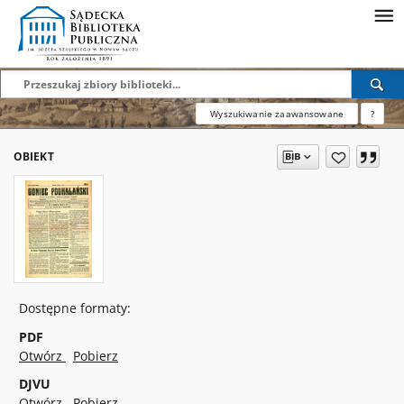
Wyszukiwanie zaawansowane
?
OBIEKT
Dostępne formaty:
PDF
Otwórz
Pobierz
DJVU
Otwórz
Pobierz