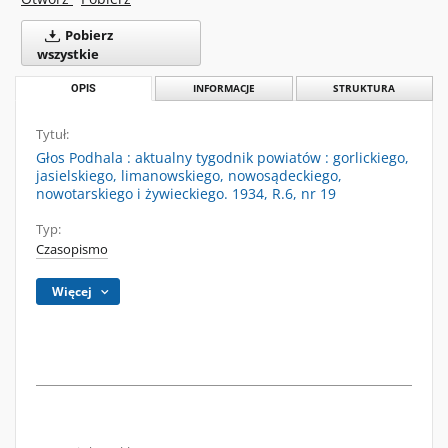
Pobierz
wszystkie
OPIS
INFORMACJE
STRUKTURA
Tytuł:
Głos Podhala : aktualny tygodnik powiatów : gorlickiego,
jasielskiego, limanowskiego, nowosądeckiego,
nowotarskiego i żywieckiego. 1934, R.6, nr 19
Typ:
Czasopismo
Więcej