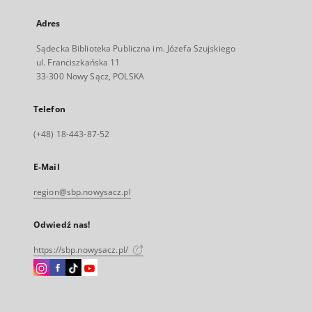
Adres
Sądecka Biblioteka Publiczna im. Józefa Szujskiego
ul. Franciszkańska 11
33-300 Nowy Sącz, POLSKA
Telefon
(+48) 18-443-87-52
E-Mail
region@sbp.nowysacz.pl
Odwiedź nas!
https://sbp.nowysacz.pl/
Instagram
Facebook
Instagram
Instagram
Link
Link
Link
Link
zewnętrzny,
zewnętrzny,
zewnętrzny,
zewnętrzny,
otworzy
otworzy
otworzy
otworzy