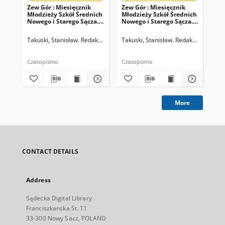
Zew Gór : Miesięcznik
Zew Gór : Miesięcznik
Zew
Młodzieży Szkół Średnich
Młodzieży Szkół Średnich
Mło
Nowego i Starego Sącza.
Nowego i Starego Sącza.
Now
1938, R. 6, nr 45
1939, R. 7, nr 46
193
Takuski, Stanisław. Redaktor naczelny
Takuski, Stanisław. Redaktor naczeln
Tak
Czasopismo
Czasopismo
Cza
More
CONTACT DETAILS
Address
Sądecka Digital Library
Franciszkanska St. 11
33-300 Nowy Sacz, POLAND