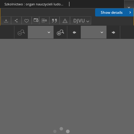
Szkolnictwo : organ nauczycieli ludowych. 1901, R.11, nr 05
Show details
DJVU