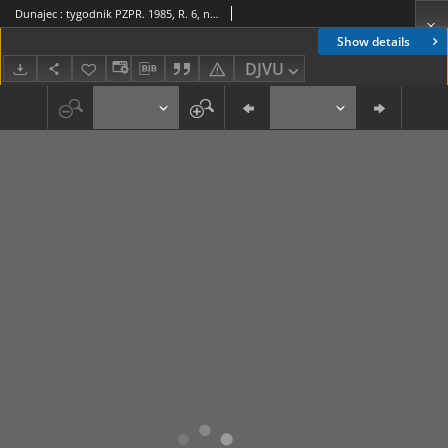
Dunajec : tygodnik PZPR. 1985, R. 6, nr 21(238)
Show details
DJVU