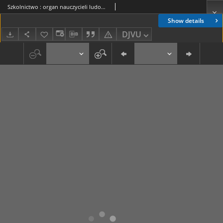
Szkolnictwo : organ nauczycieli ludowych. 1907, R.17, nr 09
Show details
DJVU