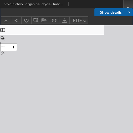
Szkolnictwo : organ nauczycieli ludowych. 1905, R.15, nr 36
Show details
PDF