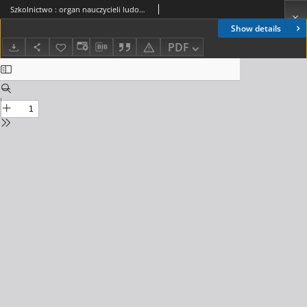
Szkolnictwo : organ nauczycieli ludowych. 1901, R.11, nr 04
Show details
PDF