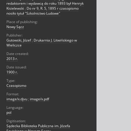
redaktorem i wydawcą do roku 1893 był Henryk
Kisielewski
;
Do nr 9, R. 5, 1895 r czasopismo
nosiło tytuł "Szkolnictwo Ludowe"
Place of publishing:
Nowy Sącz
Publisher:
Gutowski, Józef
;
Drukarnia J. Litwińskiego w
Wieliczce
Date created:
2013 r.
Date issued:
1900 r.
Type:
Czasopismo
Format:
image/x.djvu
;
image/x.pdf
Language:
pol
Digitisation:
Sądecka Biblioteka Publiczna im. Józefa
Szujskiego w Nowym Sączu