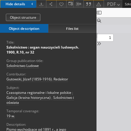
PDF
Hide details
Object structure
Object description
Files list
Title:
Szkolnictwo : organ nauczycieli ludowych.
1900, R.10, nr 32
Group publication title:
Szkolnictwo Ludowe
Contributor:
Gutowski, Józef (1859-1916). Redaktor
Subject:
Czasopisma regionalne i lokalne polskie
;
Galicja (kraina historyczna)
;
Szkolnictwo i
oświata
Temporal coverage:
19 w.
Description:
Pismo wychodzące od 1891 r., a jego