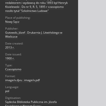
redaktorem i wydawcą do roku 1893 był Henryk
Kisielewski
;
Do nr 9, R. 5, 1895 r czasopismo
nosiło tytuł "Szkolnictwo Ludowe"
Place of publishing:
Nowy Sącz
Publisher:
Gutowski, Józef
;
Drukarnia J. Litwińskiego w
Wieliczce
Date created:
2013 r.
Date issued:
1900 r.
Type:
Czasopismo
Format:
image/x.djvu
;
image/x.pdf
Language:
pol
Digitisation:
Sądecka Biblioteka Publiczna im. Józefa
Szujskiego w Nowym Sączu