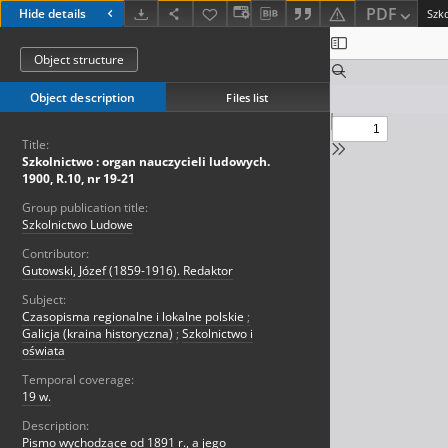
PDF
Hide details
Object structure
Object description
Files list
Title:
Szkolnictwo : organ nauczycieli ludowych.
1900, R.10, nr 19-21
Group publication title:
Szkolnictwo Ludowe
Contributor:
Gutowski, Józef (1859-1916). Redaktor
Subject:
Czasopisma regionalne i lokalne polskie
;
Galicja (kraina historyczna)
;
Szkolnictwo i
oświata
Temporal coverage:
19 w.
Description:
Pismo wychodzące od 1891 r., a jego