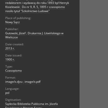
redaktorem i wydawcą do roku 1893 był Henryk
Kisielewski
;
Do nr 9, R. 5, 1895 r czasopismo
nosiło tytuł "Szkolnictwo Ludowe"
Place of publishing:
Nowy Sącz
Publisher:
Gutowski, Józef
;
Drukarnia J. Litwińskiego w
Wieliczce
Date created:
2013 r.
Date issued:
1900 r.
Type:
Czasopismo
Format:
image/x.djvu
;
image/x.pdf
Language:
pol
Digitisation:
Sądecka Biblioteka Publiczna im. Józefa
Szujskiego w Nowym Sączu