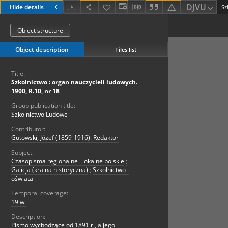
DJVU
Hide details
Object structure
Object description
Files list
Title:
Szkolnictwo : organ nauczycieli ludowych.
1900, R.10, nr 18
Group publication title:
Szkolnictwo Ludowe
Contributor:
Gutowski, Józef (1859-1916). Redaktor
Subject:
Czasopisma regionalne i lokalne polskie
;
Galicja (kraina historyczna)
;
Szkolnictwo i
oświata
Temporal coverage:
19 w.
Description:
Pismo wychodzące od 1891 r., a jego