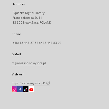
Address
Sądecka Digital Library
Franciszkanska St. 11
33-300 Nowy Sacz, POLAND
Phone
(+48) 18-443-87-52 or 18-443-83-02
E-Mail
region@sbp.nowysacz.pl
Visit us!
https://sbp.nowysacz.pl/
Instagram
Facebook
Instagram
Instagram
External
External
External
External
link,
link,
link,
link,
will
will
will
will
open
open
open
open