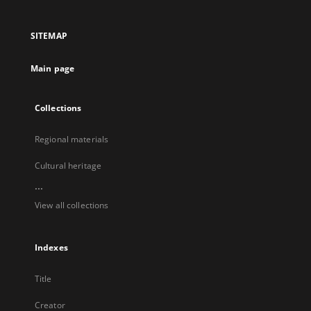
in
in
in
in
a
a
a
a
SITEMAP
new
new
new
new
tab
tab
tab
tab
Main page
Collections
Regional materials
Cultural heritage
...
View all collections
Indexes
Title
Creator