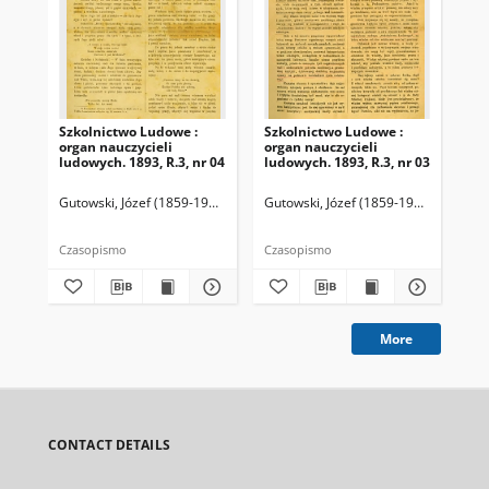
Szkolnictwo Ludowe :
Szkolnictwo Ludowe :
Sz
organ nauczycieli
organ nauczycieli
org
ludowych. 1893, R.3, nr 04
ludowych. 1893, R.3, nr 03
lud
Gutowski, Józef (1859-1916). Redaktor
Gutowski, Józef (1859-1916). Redakto
Lit
Czasopismo
Czasopismo
Cza
More
CONTACT DETAILS