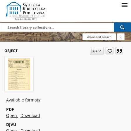
Advanced search
?
OBJECT
Available formats:
PDF
Open
Download
DJVU
Open
Download