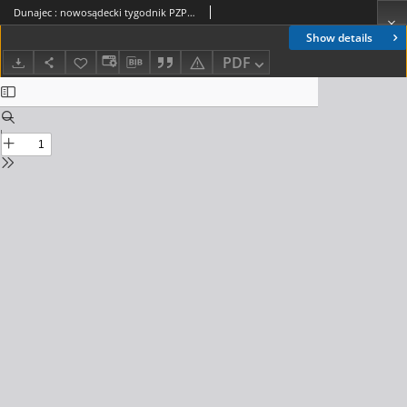
Dunajec : nowosądecki tygodnik PZPR. 1988, nr 46(419)
Show details
PDF