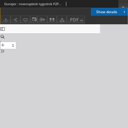
Dunajec : nowosądecki tygodnik PZPR. 1988, nr 45(418)
Show details
PDF