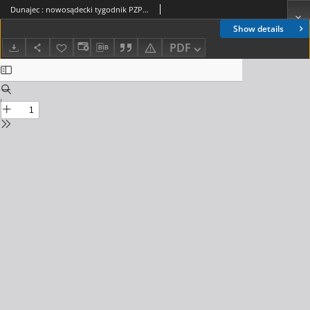
Dunajec : nowosądecki tygodnik PZPR. 1988, nr 10(383)
Show details
PDF