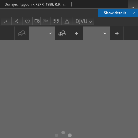
Dunajec : tygodnik PZPR. 1988, R.9, nr 04(377)
Show details
DJVU