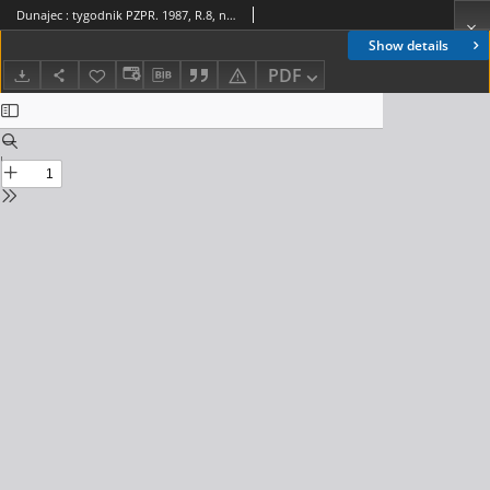
Dunajec : tygodnik PZPR. 1987, R.8, nr 42(363)
Show details
PDF