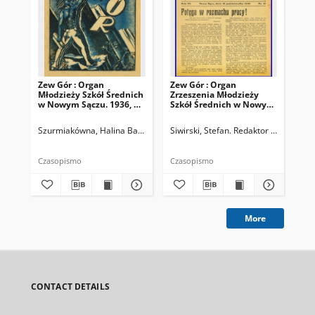
Zew Gór : Organ
Zew Gór : Organ
Zew
Młodzieży Szkół Średnich
Zrzeszenia Młodzieży
Zrz
w Nowym Sączu. 1936, R.
Szkół Średnich w Nowym
Sz
3, nr 26
Sączu. 1935, R. 3, nr 15
Sąc
Szurmiakówna, Halina Barbara (1920-1945). Redaktor naczelny
Siwirski, Stefan. Redaktor naczelny
Siw
Czasopismo
Czasopismo
Cza
More
CONTACT DETAILS