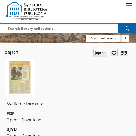
Advanced search
?
OBJECT
Available formats:
PDF
Open
Download
DJVU
Open
Download