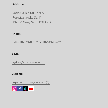
Address
Sądecka Digital Library
Franciszkanska St. 11
33-300 Nowy Sacz, POLAND
Phone
(+48) 18-443-87-52 or 18-443-83-02
E-Mail
region@sbp.nowysacz.pl
Visit us!
https://sbp.nowysacz.pl/
Instagram
Facebook
Instagram
Instagram
External
External
External
External
link,
link,
link,
link,
will
will
will
will
open
open
open
open