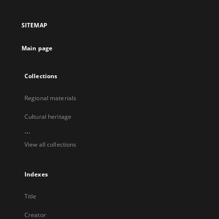
in
in
in
in
a
a
a
a
SITEMAP
new
new
new
new
tab
tab
tab
tab
Main page
Collections
Regional materials
Cultural heritage
...
View all collections
Indexes
Title
Creator