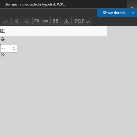
Dunajec : nowosądecki tygodnik PZPR. 1989, nr 15(440)
Show details
PDF