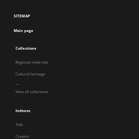
in
in
in
in
a
a
a
a
SITEMAP
new
new
new
new
tab
tab
tab
tab
Main page
Collections
Regional materials
Cultural heritage
...
View all collections
Indexes
Title
Creator