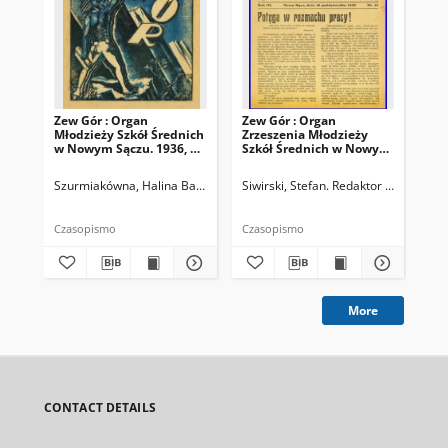
Zew Gór : Organ
Zew Gór : Organ
Zew
Młodzieży Szkół Średnich
Zrzeszenia Młodzieży
Zrz
w Nowym Sączu. 1936, R.
Szkół Średnich w Nowym
Sz
3, nr 26
Sączu. 1935, R. 3, nr 15
Sąc
Szurmiakówna, Halina Barbara (1920-1945). Redaktor naczelny
Siwirski, Stefan. Redaktor naczelny
Siw
Czasopismo
Czasopismo
Cza
More
CONTACT DETAILS