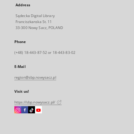
Address
Sądecka Digital Library
Franciszkanska St. 11
33-300 Nowy Sacz, POLAND
Phone
(+48) 18-443-87-52 or 18-443-83-02
E-Mail
region@sbp.nowysacz.pl
Visit us!
https://sbp.nowysacz.pl/
Instagram
Facebook
Instagram
Instagram
External
External
External
External
link,
link,
link,
link,
will
will
will
will
open
open
open
open