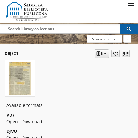
Advanced search
?
OBJECT
Available formats:
PDF
Open
Download
DJVU
Open
Download