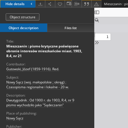
Hide details
Object structure
Object description
Files list
Title:
Mieszczanin : pismo krytyczne poświęcone
obronie interesów mieszkańców miast. 1903,
R.4, nr 21
Contributor:
Gutowski, Józef (1859-1916). Red.
Subject:
Nowy Sącz (woj. małopolskie ; okręg)
;
Czasopisma regionalne i lokalne - 20 w.
Description:
Dwutygodnik
;
Od 1900 r. do 1903, R.4, nr 9
pismo wychodziło jako "Sądeczanin"
Place of publishing:
Nowy Sącz
Publisher: