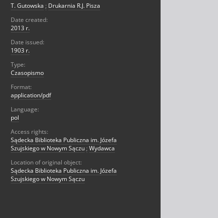
T. Gutowska
;
Drukarnia R.J. Pisza
Date created:
2013 r.
Date issued:
1903 r.
Type:
Czasopismo
Format:
application/pdf
Language:
pol
Access rights:
Sądecka Biblioteka Publiczna im. Józefa
Szujskiego w Nowym Sączu
;
Wydawca
Location of original object:
Sądecka Biblioteka Publiczna im. Józefa
Szujskiego w Nowym Sączu