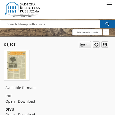
Advanced search
?
OBJECT
Available formats:
PDF
Open
Download
DJVU
Open
Download