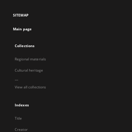
in
in
in
in
a
a
a
a
SITEMAP
new
new
new
new
tab
tab
tab
tab
Main page
Collections
Regional materials
Cultural heritage
...
View all collections
Indexes
Title
Creator