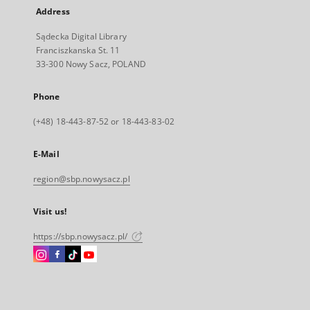
Address
Sądecka Digital Library
Franciszkanska St. 11
33-300 Nowy Sacz, POLAND
Phone
(+48) 18-443-87-52 or 18-443-83-02
E-Mail
region@sbp.nowysacz.pl
Visit us!
https://sbp.nowysacz.pl/
Instagram
Facebook
Instagram
Instagram
External
External
External
External
link,
link,
link,
link,
will
will
will
will
open
open
open
open