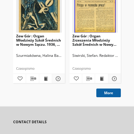
Zew Gór : Organ
Zew Gór : Organ
Zew
Młodzieży Szkół Średnich
Zrzeszenia Młodzieży
Zrz
w Nowym Sączu. 1936, R.
Szkół Średnich w Nowym
Sz
3, nr 26
Sączu. 1935, R. 3, nr 15
Sąc
Szurmiakówna, Halina Barbara (1920-1945). Redaktor naczelny
Siwirski, Stefan. Redaktor naczelny
Siw
Czasopismo
Czasopismo
Cza
More
CONTACT DETAILS