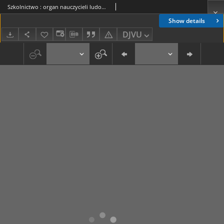
Szkolnictwo : organ nauczycieli ludowych. 1909, R.19, nr 30
Show details
DJVU