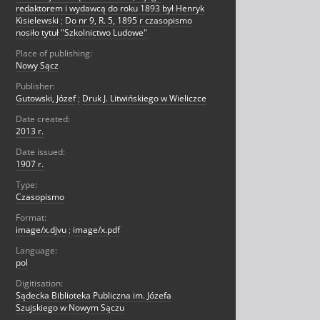
redaktorem i wydawcą do roku 1893 był Henryk
Kisielewski
;
Do nr 9, R. 5, 1895 r czasopismo
nosiło tytuł "Szkolnictwo Ludowe"
Place of publishing:
Nowy Sącz
Publisher:
Gutowski, Józef
;
Druk J. Litwińskiego w Wieliczce
Date created:
2013 r.
Date issued:
1907 r.
Type:
Czasopismo
Format:
image/x.djvu
;
image/x.pdf
Language:
pol
Digitisation:
Sądecka Biblioteka Publiczna im. Józefa
Szujskiego w Nowym Sączu