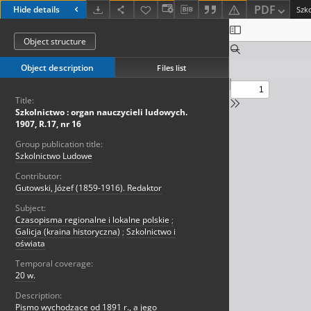
PDF
Hide details
Object structure
Object description
Files list
Title:
Szkolnictwo : organ nauczycieli ludowych.
1907, R.17, nr 16
Group publication title:
Szkolnictwo Ludowe
Contributor:
Gutowski, Józef (1859-1916). Redaktor
Subject:
Czasopisma regionalne i lokalne polskie
;
Galicja (kraina historyczna)
;
Szkolnictwo i
oświata
Temporal coverage:
20 w.
Description:
Pismo wychodzące od 1891 r., a jego