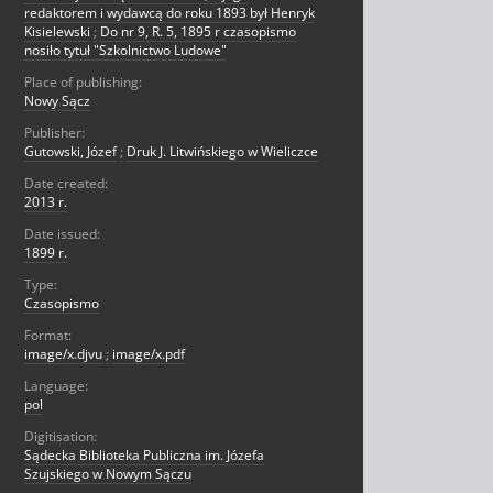
redaktorem i wydawcą do roku 1893 był Henryk
Kisielewski
;
Do nr 9, R. 5, 1895 r czasopismo
nosiło tytuł "Szkolnictwo Ludowe"
Place of publishing:
Nowy Sącz
Publisher:
Gutowski, Józef
;
Druk J. Litwińskiego w Wieliczce
Date created:
2013 r.
Date issued:
1899 r.
Type:
Czasopismo
Format:
image/x.djvu
;
image/x.pdf
Language:
pol
Digitisation:
Sądecka Biblioteka Publiczna im. Józefa
Szujskiego w Nowym Sączu