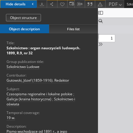
PDF
Hide details
Object structure
Object description
Files list
Title:
Szkolnictwo : organ nauczycieli ludowych.
1899, R.9, nr 32
Group publication title:
Szkolnictwo Ludowe
Contributor:
Gutowski, Józef (1859-1916). Redaktor
Subject:
Czasopisma regionalne i lokalne polskie
;
Galicja (kraina historyczna)
;
Szkolnictwo i
oświata
Temporal coverage:
19 w.
Description:
Pismo wychodzące od 1891 r., a jego