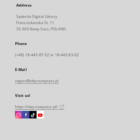
Address
Sądecka Digital Library
Franciszkanska St. 11
33-300 Nowy Sacz, POLAND
Phone
(+48) 18-443-87-52 or 18-443-83-02
E-Mail
region@sbp.nowysacz.pl
Visit us!
https://sbp.nowysacz.pl/
Instagram
Facebook
Instagram
Instagram
External
External
External
External
link,
link,
link,
link,
will
will
will
will
open
open
open
open