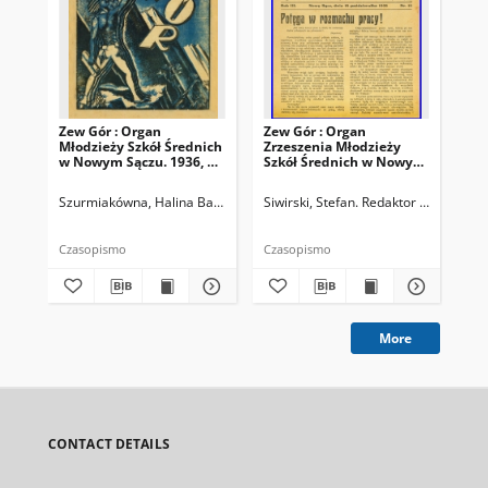
Zew Gór : Organ
Zew Gór : Organ
Zew
Młodzieży Szkół Średnich
Zrzeszenia Młodzieży
Zrz
w Nowym Sączu. 1936, R.
Szkół Średnich w Nowym
Sz
3, nr 26
Sączu. 1935, R. 3, nr 15
Sąc
Szurmiakówna, Halina Barbara (1920-1945). Redaktor naczelny
Siwirski, Stefan. Redaktor naczelny
Siw
Czasopismo
Czasopismo
Cza
More
CONTACT DETAILS