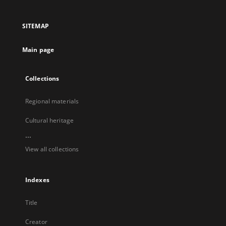
in
in
in
in
a
a
a
a
SITEMAP
new
new
new
new
tab
tab
tab
tab
Main page
Collections
Regional materials
Cultural heritage
...
View all collections
Indexes
Title
Creator