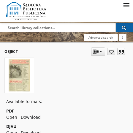
Advanced search
?
OBJECT
Available formats:
PDF
Open
Download
DJVU
Open
Download