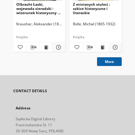
Olbracht Łaski,
Z minionych stuleci :
Żyw
wojewoda sieradzki :
szkice historyczne i
nau
wizerunek historyczny na
literackie
cz
tle dziejów Polski XVI
pos
wieku. T. 1
Un
Kraushar, Aleksander (1843-1931)
Rolle, Michał (1865-1932)
Kar
Jag
lut
Książka
Książka
Ksi
More
CONTACT DETAILS
Address
Sądecka Digital Library
Franciszkanska St. 11
33-300 Nowy Sacz, POLAND