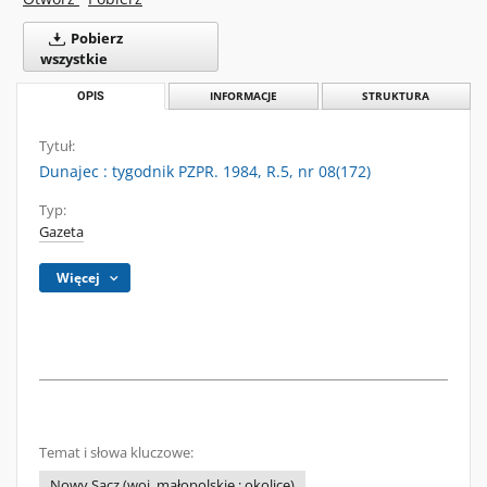
Pobierz
wszystkie
OPIS
INFORMACJE
STRUKTURA
Tytuł:
Dunajec : tygodnik PZPR. 1984, R.5, nr 08(172)
Typ:
Gazeta
Więcej
Temat i słowa kluczowe:
Nowy Sącz (woj. małopolskie ; okolice)