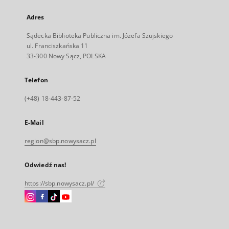
Adres
Sądecka Biblioteka Publiczna im. Józefa Szujskiego
ul. Franciszkańska 11
33-300 Nowy Sącz, POLSKA
Telefon
(+48) 18-443-87-52
E-Mail
region@sbp.nowysacz.pl
Odwiedź nas!
https://sbp.nowysacz.pl/
Instagram
Facebook
Instagram
Instagram
Link
Link
Link
Link
zewnętrzny,
zewnętrzny,
zewnętrzny,
zewnętrzny,
otworzy
otworzy
otworzy
otworzy