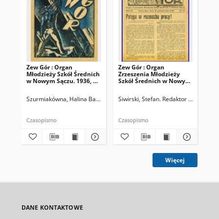
Zew Gór : Organ
Zew Gór : Organ
Zew
Młodzieży Szkół Średnich
Zrzeszenia Młodzieży
Zrz
w Nowym Sączu. 1936, R.
Szkół Średnich w Nowym
Sz
3, nr 26
Sączu. 1935, R. 3, nr 15
Sąc
Szurmiakówna, Halina Barbara (1920-1945). Redaktor naczelny
Siwirski, Stefan. Redaktor naczelny
Siw
Czasopismo
Czasopismo
Cza
Więcej
DANE KONTAKTOWE