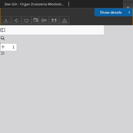
Zew Gór : Organ Zrzeszenia Młodzieży Szkół Średnich w Nowym Sączu. 1934, R. 3, nr 07
Show details