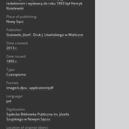
redaktorem i wydawcą do roku 1893 był Henryk
Kisielewski
Place of publishing:
Nowy Sącz
Publisher:
Gutowski, Józef
;
Druk J. Litwińskiego w Wieliczce
Date created:
2013 r.
Date issued:
1895 r.
Type:
Czasopismo
Format:
image/x.djvu
;
application/pdf
Language:
pol
Digitisation:
Sądecka Biblioteka Publiczna im. Józefa
Szujskiego w Nowym Sączu
Location of original object: