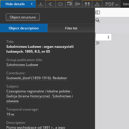
PDF
Hide details
Object structure
Object description
Files list
Title:
Szkolnictwo Ludowe : organ nauczycieli
ludowych. 1895, R.5, nr 05
Group publication title:
Szkolnictwo Ludowe
Contributor:
Gutowski, Józef (1859-1916). Redaktor
Subject:
Czasopisma regionalne i lokalne polskie
;
Galicja (kraina historyczna)
;
Szkolnictwo i
oświata
Temporal coverage:
19 w.
Description:
Pismo wychodzące od 1891 r., a jego