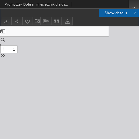
Promyczek Dobra : miesięcznik dla dzieci. 1999, nr 11(89)
Show details