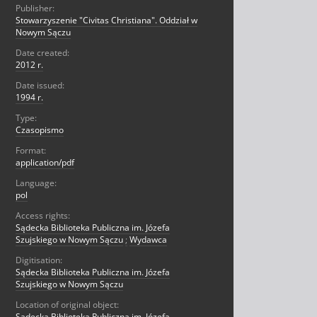
Publisher:
Stowarzyszenie "Civitas Christiana". Oddział w
Nowym Sączu
Date created:
2012 r.
Date issued:
1994 r.
Type:
Czasopismo
Format:
application/pdf
Language:
pol
Access rights:
Sądecka Biblioteka Publiczna im. Józefa
Szujskiego w Nowym Sączu
;
Wydawca
Digitisation:
Sądecka Biblioteka Publiczna im. Józefa
Szujskiego w Nowym Sączu
Location of original object:
Sądecka Biblioteka Publiczna im. Józefa