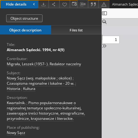
Hide details
Almanach Sądecki
Object structure
Object description
Files list
Title:
Almanach Sądecki. 1994, nr 4(9)
Contributor:
Migrała, Leszek (1957- ). Redaktor naczelny
Subject:
Nowy Sącz (woj. małopolskie ; okolice)
;
Czasopisma regionalne i lokalne - 20 w.
;
Historia
;
Kultura
Description:
Kwartalnik.
;
Pismo popularnonaukowe o
regionalnej tematyce społeczno-kulturalnej,
zawierające treści historyczne, etnograficzne,
przyrodnicze, krajoznawcze i literackie.
Place of publishing:
Nowy Sącz