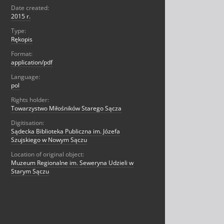
Date created:
2015 r.
Type:
Rękopis
Format:
application/pdf
Language:
pol
Rights holder:
Towarzystwo Miłośników Starego Sącza
Digitisation:
Sądecka Biblioteka Publiczna im. Józefa
Szujskiego w Nowym Sączu
Location of original object:
Muzeum Regionalne im. Seweryna Udzieli w
Starym Sączu