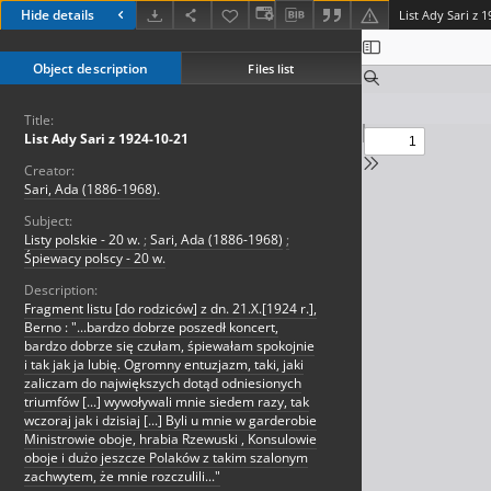
Hide details
List Ady Sari z 
Object description
Files list
Title:
List Ady Sari z 1924-10-21
Creator:
Sari, Ada (1886-1968).
Subject:
Listy polskie - 20 w.
;
Sari, Ada (1886-1968)
;
Śpiewacy polscy - 20 w.
Description:
Fragment listu [do rodziców] z dn. 21.X.[1924 r.],
Berno : "...bardzo dobrze poszedł koncert,
bardzo dobrze się czułam, śpiewałam spokojnie
i tak jak ja lubię. Ogromny entuzjazm, taki, jaki
zaliczam do największych dotąd odniesionych
triumfów [...] wywoływali mnie siedem razy, tak
wczoraj jak i dzisiaj [...] Byli u mnie w garderobie
Ministrowie oboje, hrabia Rzewuski , Konsulowie
oboje i dużo jeszcze Polaków z takim szalonym
zachwytem, że mnie rozczulili..."