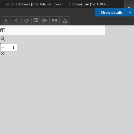
List Jana Szayera [brat Ady Sari towarzyszący jej w podróżach artystycznych] z 1925-06-07
Szayer, Jan (1901-1935)
Show details