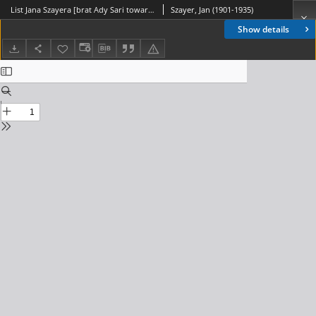
List Jana Szayera [brat Ady Sari towarzyszący jej w podróżach artystycznych] z 1926-03-14
Szayer, Jan (1901-1935)
Show details