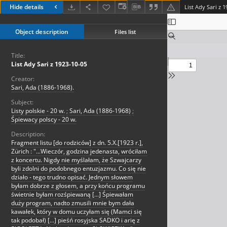
Hide details
List Ady Sari z 
Object description
Files list
Title:
List Ady Sari z 1923-10-05
Creator:
Sari, Ada (1886-1968).
Subject:
Listy polskie - 20 w.
;
Sari, Ada (1886-1968)
;
Śpiewacy polscy - 20 w.
Description:
Fragment listu [do rodziców] z dn. 5.X.[1923 r.],
Zürich : "...Wieczór, godzina jedenasta, wróciłam
z koncertu. Nigdy nie myślałam, że Szwajcarzy
byli zdolni do podobnego entuzjazmu. Co się nie
działo - tego trudno opisać. Jednym słowem
byłam dobrze z głosem, a przy końcu programu
świetnie byłam rozśpiewaną [...] Śpiewałam
duży program, nadto zmusili mnie bym dała
kawałek, który w domu uczyłam się (Mamci się
tak podobał) [...] pieśń rosyjska SADKO i arię z