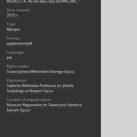
RIGOLETTA. Na bis dwa razy SŁOWICZKA..."
Date created:
2015 r.
Type:
Rękopis
Format:
application/pdf
Language:
pol
Rights holder:
Towarzystwo Miłośników Starego Sącza
Digitisation:
Sądecka Biblioteka Publiczna im. Józefa
Szujskiego w Nowym Sączu
Location of original object:
Muzeum Regionalne im. Seweryna Udzieli w
Starym Sączu