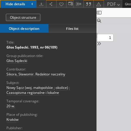
PDF
Hide details
Głos
Object structure
Object description
Files list
Title:
Głos Sądecki. 1993, nr 06(109)
Group publication title:
Głos Sądecki
Contributor:
Sikora, Sławomir. Redaktor naczelny
Subject:
Nowy Sącz (woj. małopolskie ; okolice)
;
Czasopisma regionalne i lokalne
Temporal coverage:
20 w.
Place of publishing:
Kraków
Publisher: