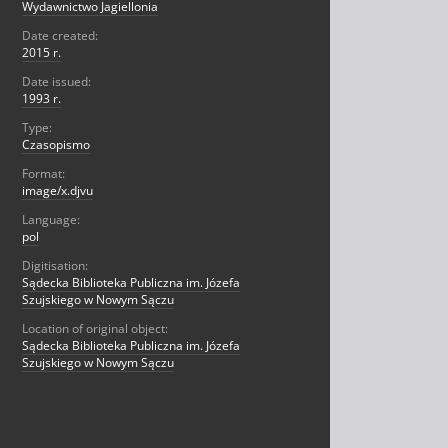
Wydawnictwo Jagiellonia
Date created:
2015 r.
Date issued:
1993 r.
Type:
Czasopismo
Format:
image/x.djvu
Language:
pol
Digitisation:
Sądecka Biblioteka Publiczna im. Józefa
Szujskiego w Nowym Sączu
Location of original object:
Sądecka Biblioteka Publiczna im. Józefa
Szujskiego w Nowym Sączu