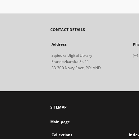
CONTACT DETAILS
Address
Ph
Sądecka Digital Library
(+4
Franciszkanska St. 11
33-300 Nowy Sacz, POLAND
SITEMAP
Main page
Collections
Inde