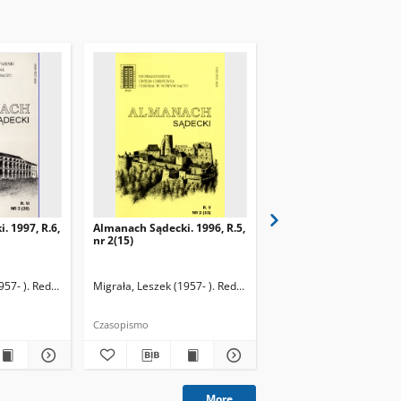
. 1997, R.6,
Almanach Sądecki. 1996, R.5,
Almanach Sądecki. 199
nr 2(15)
2(7)
957- ). Redaktor naczelny
Migrała, Leszek (1957- ). Redaktor naczelny
Migrała, Leszek (1957- )
Czasopismo
Czasopismo
More