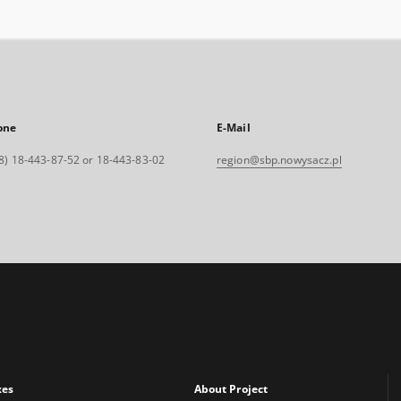
one
E-Mail
8) 18-443-87-52 or 18-443-83-02
region@sbp.nowysacz.pl
xes
About Project