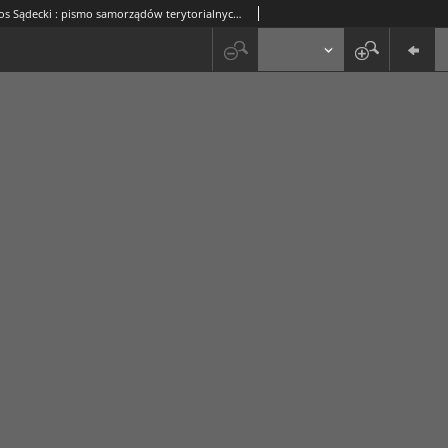
Głos Sądecki : pismo samorządów terytorialnych i pracowniczych. 1990, R.1, nr 19