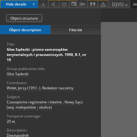
DJVU
Hide details
Object structure
Object description
Files list
Title:
Głos Sądecki : pismo samorządów
terytorialnych i pracowniczych. 1990, R.1, nr
19
Group publication title:
Głos Sądecki
Contributor:
Wideł, Jerzy (1951- ). Redaktor naczelny
Subject:
Czasopisma regionalne i lokalne
;
Nowy Sącz
(woj. małopolskie ; okolice)
Temporal coverage:
20 w.
Description:
Dwutygodnik