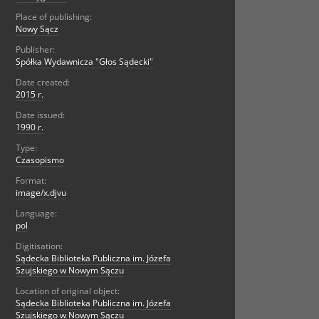
Place of publishing:
Nowy Sącz
Publisher:
Spółka Wydawnicza "Głos Sądecki"
Date created:
2015 r.
Date issued:
1990 r.
Type:
Czasopismo
Format:
image/x.djvu
Language:
pol
Digitisation:
Sądecka Biblioteka Publiczna im. Józefa
Szujskiego w Nowym Sączu
Location of original object:
Sądecka Biblioteka Publiczna im. Józefa
Szujskiego w Nowym Sączu