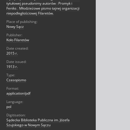
tytułowej pseudonimy autorów : Promyk i
Feniks
;
Młodzieżowe pismo tajnej organizacji
niepodległościowej Filaretów.
Place of publishing:
Nowy Sącz
Publisher:
Koło Filaretów
Date created:
2015 r.
Date issued:
1913 r.
Type:
Czasopismo
Format:
application/pdf
Language:
pol
Digitisation:
Sądecka Biblioteka Publiczna im. Józefa
Szujskiego w Nowym Sączu