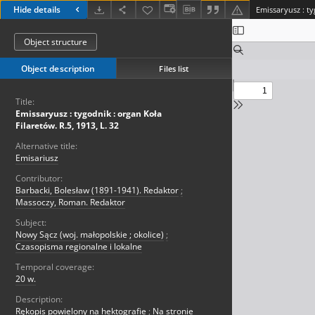
Hide details
Object structure
Object description
Files list
Title:
Emissaryusz : tygodnik : organ Koła
Filaretów. R.5, 1913, L. 32
Alternative title:
Emisariusz
Contributor:
Barbacki, Bolesław (1891-1941). Redaktor
;
Massoczy, Roman. Redaktor
Subject:
Nowy Sącz (woj. małopolskie ; okolice)
;
Czasopisma regionalne i lokalne
Temporal coverage:
20 w.
Description:
Rękopis powielony na hektografie
;
Na stronie