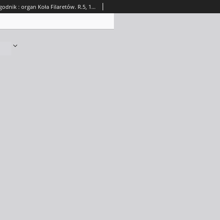
Emissaryusz : tygodnik : organ Koła Filaretów. R.5, 1913, L. 32