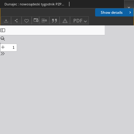
Dunajec : nowosądecki tygodnik PZPR. 1988, nr 21(394)
Show details
PDF