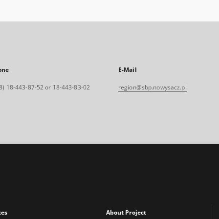
one
E-Mail
8) 18-443-87-52 or 18-443-83-02
region@sbp.nowysacz.pl
xes
About Project