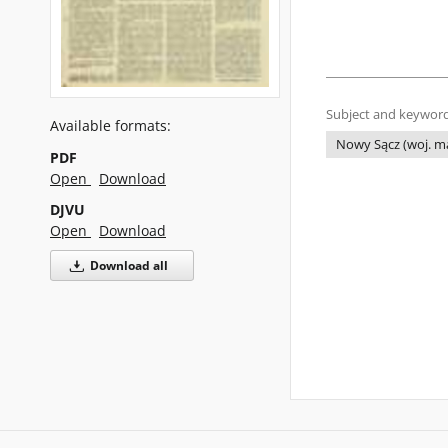
Subject and keyword
Available formats:
Nowy Sącz (woj. ma
PDF
Open
Download
DJVU
Open
Download
Download all