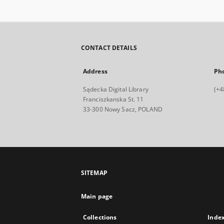
CONTACT DETAILS
Address
Ph
Sądecka Digital Library
(+4
Franciszkanska St. 11
33-300 Nowy Sacz, POLAND
SITEMAP
Main page
Collections
Inde