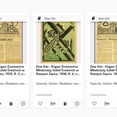
ór
Zew Gór
Zew Gór
rgan Zrzeszenia
Zew Gór : Organ Zrzeszenia
Zew Gór : Organ 
zkół Średnich w
Młodzieży Szkół Średnich w
Młodzieży Szkół 
. 1935, R. 3, nr
Nowym Sączu. 1936, R. 4, nr
Nowym Sączu. 1936
20
21
ktor naczelny
efan. Redaktor naczelny
Siwirski, Stefan. Redaktor naczelny
Siwirski, Stefan. 
Czasopismo
Czasopismo