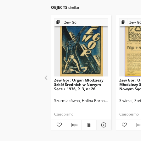
OBJECTS
similar
Zew Gór
Zew G
Zew Gór : Organ Młodzieży
Zew Gór : O
Szkół Średnich w Nowym
Młodzieży S
Sączu. 1936, R. 3, nr 26
Nowym Sączu
15
Szurmiakówna, Halina Barbara (1920-1945). Reda
Siwirski, St
Czasopismo
Czasopismo