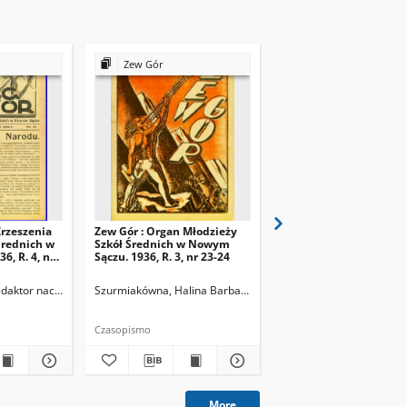
Zew Gór
Zew Gór
Zrzeszenia
Zew Gór : Organ Młodzieży
Zew Gór : Organ Młodz
Średnich w
Szkół Średnich w Nowym
Szkół Średnich w Now
, R. 4, nr
Sączu. 1936, R. 3, nr 23-24
Sączu. 1936, R. 3, nr 25
Redaktor naczelny
Szurmiakówna, Halina Barbara (1920-1945). Redaktor naczel
Szurmiakówna, Halina B
Czasopismo
Czasopismo
More